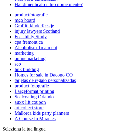
Hai dimenticato il tuo nome utente?
productfotografie
mgo board
Graffiti kinderfeestje
injury lawyers Scotland
Feasibility Study
cpa fremont ca
Alcoholism Treatment
marketing
onlinemarketing
seo
link building
Homes for sale in Dacono CO
tarjetas de regalo personalizadas
product fotografie
Largeformat printing
Sealcoating Orlando
auxx lift coupon
art collect store
Mallorca kids party planners
A Course In Miracles
Seleziona la tua lingua