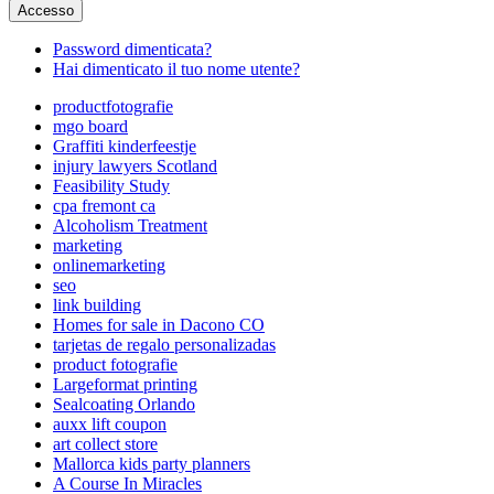
Accesso
Password dimenticata?
Hai dimenticato il tuo nome utente?
productfotografie
mgo board
Graffiti kinderfeestje
injury lawyers Scotland
Feasibility Study
cpa fremont ca
Alcoholism Treatment
marketing
onlinemarketing
seo
link building
Homes for sale in Dacono CO
tarjetas de regalo personalizadas
product fotografie
Largeformat printing
Sealcoating Orlando
auxx lift coupon
art collect store
Mallorca kids party planners
A Course In Miracles