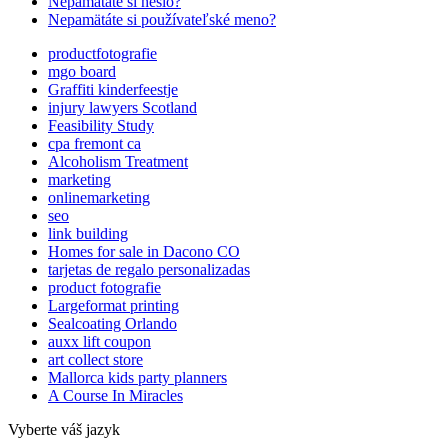
Nepamätáte si heslo?
Nepamätáte si používateľské meno?
productfotografie
mgo board
Graffiti kinderfeestje
injury lawyers Scotland
Feasibility Study
cpa fremont ca
Alcoholism Treatment
marketing
onlinemarketing
seo
link building
Homes for sale in Dacono CO
tarjetas de regalo personalizadas
product fotografie
Largeformat printing
Sealcoating Orlando
auxx lift coupon
art collect store
Mallorca kids party planners
A Course In Miracles
Vyberte váš jazyk