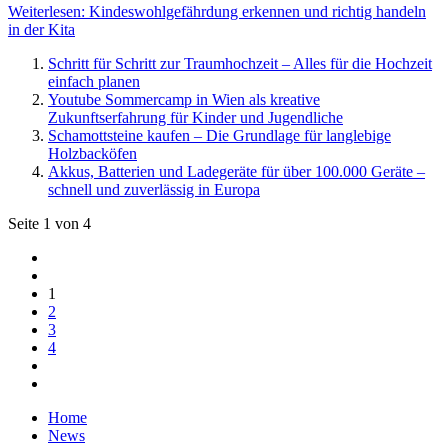
Weiterlesen: Kindeswohlgefährdung erkennen und richtig handeln
in der Kita
Schritt für Schritt zur Traumhochzeit – Alles für die Hochzeit
einfach planen
Youtube Sommercamp in Wien als kreative
Zukunftserfahrung für Kinder und Jugendliche
Schamottsteine kaufen – Die Grundlage für langlebige
Holzbacköfen
Akkus, Batterien und Ladegeräte für über 100.000 Geräte –
schnell und zuverlässig in Europa
Seite 1 von 4
1
2
3
4
Home
News